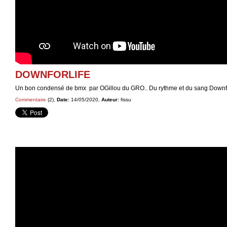
DOWNFORLIFE
Un bon condensé de bmx par OGillou du GRO.. Du rythme et du sang Downfo
Commentaire
(2),
Date:
14/05/2020,
Auteur:
fissu