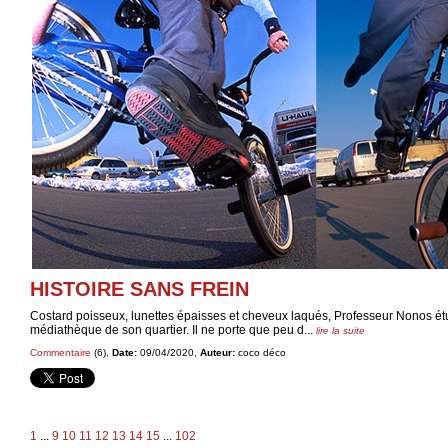
HISTOIRE SANS FREIN
Costard poisseux, lunettes épaisses et cheveux laqués, Professeur Nonos ét
médiathèque de son quartier. Il ne porte que peu d...
lire la suite
Commentaire
(6),
Date:
09/04/2020,
Auteur:
coco déco
1
...
9
10
11
12
13
14
15
...
102