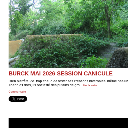
BURCK MAI 2026 SESSION CANICULE
Rien n'arrête P.A. trop chaud de tester ses créations hivernales, même pas un 
Yoann d'Etbos, ils ont testé des putains de gro...
lire la suite
Commentaire