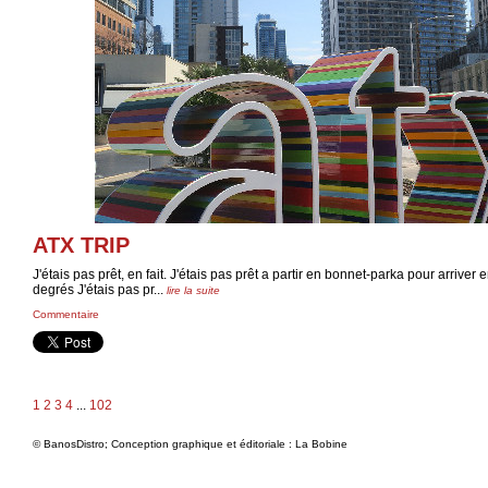
ATX TRIP
J'étais pas prêt, en fait. J'étais pas prêt a partir en bonnet-parka pour arriver 
degrés J'étais pas pr...
lire la suite
Commentaire
1
2
3
4
...
102
© BanosDistro; Conception graphique et éditoriale : La Bobine