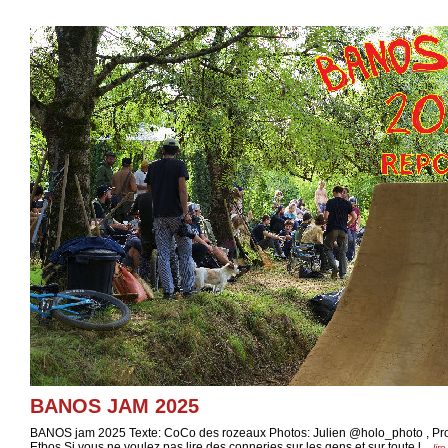
BANOS JAM 2025
BANOS jam 2025 Texte: CoCo des rozeaux Photos: Julien @holo_photo , P
Etbos Si vous ne voulez pas lire des conneries sur les gens et sur toute l...
lir