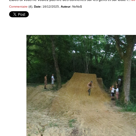
Commentaire
(4),
Date:
16/12/2025,
Auteur:
NoNo$