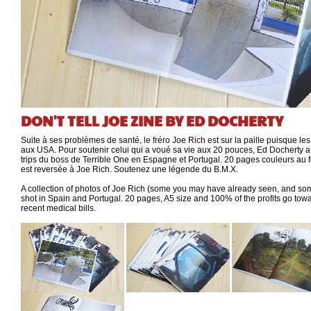
DON'T TELL JOE ZINE BY ED DOCHERTY
Suite à ses problèmes de santé, le fréro Joe Rich est sur la paille puisque les
aux USA. Pour soutenir celui qui a voué sa vie aux 20 pouces, Ed Docherty a é
trips du boss de Terrible One en Espagne et Portugal. 20 pages couleurs au fo
est reversée à Joe Rich. Soutenez une légende du B.M.X.
A collection of photos of Joe Rich (some you may have already seen, and so
shot in Spain and Portugal. 20 pages, A5 size and 100% of the profits go towa
recent medical bills.