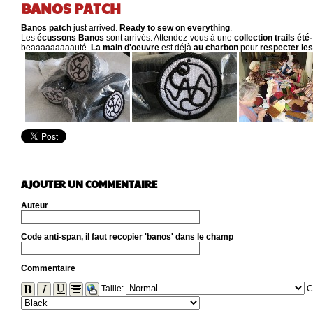
BANOS PATCH
Banos patch
just arrived.
Ready to sew on everything
.
Les
écussons Banos
sont arrivés. Attendez-vous à une
collection trails ét
beaaaaaaaaauté.
La main d'oeuvre
est déjà
au charbon
pour
respecter les
AJOUTER UN COMMENTAIRE
Auteur
Code anti-span, il faut recopier 'banos' dans le champ
Commentaire
Taille:
C