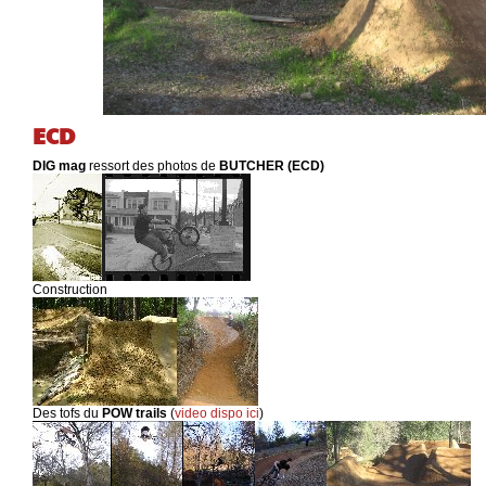
ECD
DIG mag
ressort des photos de
BUTCHER (ECD
)
Construction
Des tofs du
POW trails
(
video dispo ici
)