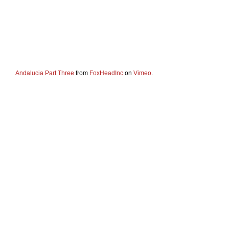
Andalucia Part Three
from
FoxHeadInc
on
Vimeo
.