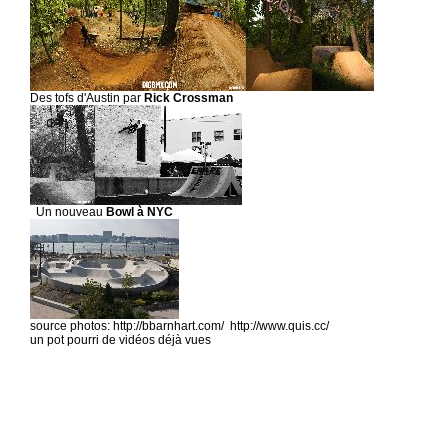
Des tofs d'Austin par
Rick Crossman
Un nouveau
Bowl à NYC
source photos: http://bbarnhart.com/ http://www.quis.cc/
un pot pourri de vidéos déjà vues