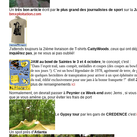
Un
trés bon article
écrit par
le plus grand des journalistes de sport
sur la
J
bmxploitation.com
J'attends toujours la 2ième livraison de T-shirts
CattyWoods
..ceux qui ont 
inquiétez pas
, je ne vous ai pas oublié!
JAM au bowl de Saintes le 3 et 4 octobre
, le concept, c'est :
"Dans l’esprit trail, sans compèt, médailles et coupes (des coupes au bow
de nos jours !). C’est un bowl légendaire de 1978, agrémenté de terre, de 
de quelques hectolitres de transpiration pour arriver à un spot éphémère mê
du trail, édifié exclusivement pour une jam à la bonne franquette !
" dixit
plus de renseignements
ici
Normalement, on devrait passer à
Peynier ce Week-end
avec Jems , si vous 
que je vous amène ça, pour éviter les frais de port
Le
Gypsy tour
par les gars de
CREDENCE
c'est
Un spot prés d
'Atlanta