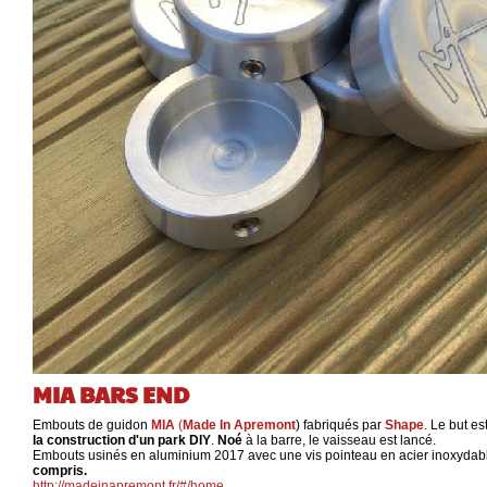
MIA BARS END
Embouts de guidon
MIA
(
Made In Apremont
) fabriqués par
Shape
. Le but es
la construction d'un park DIY
.
Noé
à la barre, le vaisseau est lancé.
Embouts usinés en aluminium 2017 avec une vis pointeau en acier inoxydab
compris.
http://madeinapremont.fr/#/home